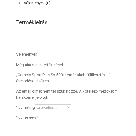
Vélemények (0)
Termékleírás
.
Vélemények
Még nincsenek értékelések.
„Comply Sport Plus Sx-500 memóriahab fülilleszték L”
értékelése elsőként
Az email címet nem tesszük közzé.
A kötelező mezőket
*
karakterrel jelöltük
Your rating
Your review
*