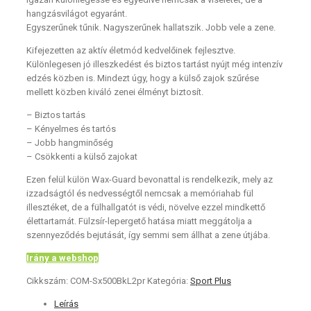
hangzásvilágot egyaránt.
Egyszerűnek tűnik. Nagyszerűnek hallatszik. Jobb vele a zene.
Kifejezetten az aktív életmód kedvelőinek fejlesztve.
Különlegesen jó illeszkedést és biztos tartást nyújt még intenzív
edzés közben is. Mindezt úgy, hogy a külső zajok szűrése
mellett közben kiváló zenei élményt biztosít.
– Biztos tartás
– Kényelmes és tartós
– Jobb hangminőség
– Csökkenti a külső zajokat
Ezen felül külön Wax-Guard bevonattal is rendelkezik, mely az
izzadságtól és nedvességtől nemcsak a memóriahab fül
illesztéket, de a fülhallgatót is védi, növelve ezzel mindkettő
élettartamát. Fülzsír-lepergető hatása miatt meggátolja a
szennyeződés bejutását, így semmi sem állhat a zene útjába.
Irány a webshop
Cikkszám:
COM-Sx500BkL2pr
Kategória:
Sport Plus
Leírás