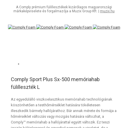
A Comply prémium fülillesztékek kizárólagos magyarországi
márkaképviselete és forgalmazója a Muzix Group Kft. |
muzix.hu
Comply Sport Plus Sx-500 memóriahab
fülilleszték L
Az egyedülálló viszkoelasztikus memóriahab technológiának
köszönhetően a testhőmérséklet hatására tökéletesen
illeszkedik bármely hallójárathoz. Bár annak mérete és formája a
hőmérséklet változás vagy mozgás hatására változhat, a
Comply™ memóriahab a hallójárattal együtt változik. Ez teszi
igazán különlegessé és egyedivé nemcsak a viseletet, de a