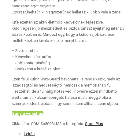
hangzásvilágot egyaránt.
Egyszerűnek tűnik. Nagyszerűnek hallatszik. Jobb vele a zene.
Kifejezetten az aktív életmód kedvelőinek fejlesztve.
Különlegesen jó illeszkedést és biztos tartást nyújt még intenzív
edzés közben is. Mindezt úgy, hogy a külső zajok szűrése
mellett közben kiváló zenei élményt biztosít.
– Biztos tartás
– Kényelmes és tartós
– Jobb hangminőség
– Csökkenti a külső zajokat
Ezen felül külön Wax-Guard bevonattal is rendelkezik, mely az
izzadságtól és nedvességtől nemcsak a memóriahab fül
illesztéket, de a fülhallgatót is védi, növelve ezzel mindkettő
élettartamát. Fülzsír-lepergető hatása miatt meggátolja a
szennyeződés bejutását, így semmi sem állhat a zene útjába.
Irány a webshop
Cikkszám:
COM-Sx500BkM2pr
Kategória:
Sport Plus
Leírás