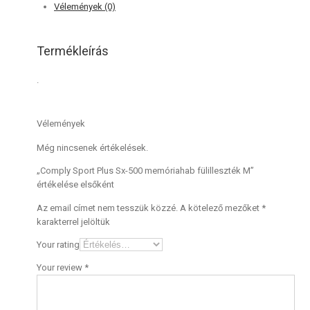
Vélemények (0)
Termékleírás
.
Vélemények
Még nincsenek értékelések.
„Comply Sport Plus Sx-500 memóriahab fülilleszték M”
értékelése elsőként
Az email címet nem tesszük közzé.
A kötelező mezőket
*
karakterrel jelöltük
Your rating
Your review
*