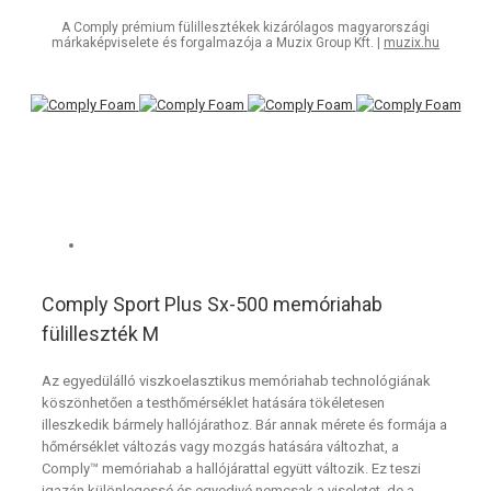
A Comply prémium fülillesztékek kizárólagos magyarországi
márkaképviselete és forgalmazója a Muzix Group Kft. |
muzix.hu
Comply Sport Plus Sx-500 memóriahab
fülilleszték M
Az egyedülálló viszkoelasztikus memóriahab technológiának
köszönhetően a testhőmérséklet hatására tökéletesen
illeszkedik bármely hallójárathoz. Bár annak mérete és formája a
hőmérséklet változás vagy mozgás hatására változhat, a
Comply™ memóriahab a hallójárattal együtt változik. Ez teszi
igazán különlegessé és egyedivé nemcsak a viseletet, de a