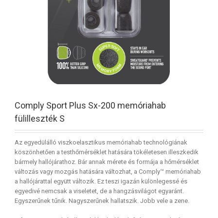
Comply Sport Plus Sx-200 memóriahab
fülilleszték S
Az egyedülálló viszkoelasztikus memóriahab technológiának
köszönhetően a testhőmérséklet hatására tökéletesen illeszkedik
bármely hallójárathoz. Bár annak mérete és formája a hőmérséklet
változás vagy mozgás hatására változhat, a Comply™ memóriahab
a hallójárattal együtt változik. Ez teszi igazán különlegessé és
egyedivé nemcsak a viseletet, de a hangzásvilágot egyaránt.
Egyszerűnek tűnik. Nagyszerűnek hallatszik. Jobb vele a zene.