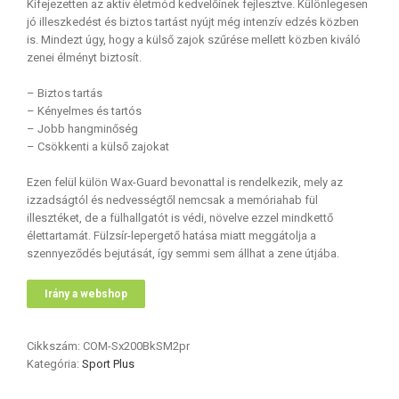
Kifejezetten az aktív életmód kedvelőinek fejlesztve. Különlegesen
jó illeszkedést és biztos tartást nyújt még intenzív edzés közben
is. Mindezt úgy, hogy a külső zajok szűrése mellett közben kiváló
zenei élményt biztosít.
– Biztos tartás
– Kényelmes és tartós
– Jobb hangminőség
– Csökkenti a külső zajokat
Ezen felül külön Wax-Guard bevonattal is rendelkezik, mely az
izzadságtól és nedvességtől nemcsak a memóriahab fül
illesztéket, de a fülhallgatót is védi, növelve ezzel mindkettő
élettartamát. Fülzsír-lepergető hatása miatt meggátolja a
szennyeződés bejutását, így semmi sem állhat a zene útjába.
Irány a webshop
Cikkszám:
COM-Sx200BkSM2pr
Kategória:
Sport Plus