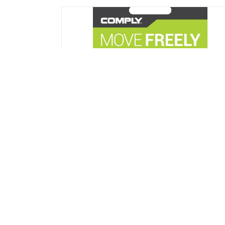
Comply Sport Plus Sx-400 memóriahab
fülilleszték M
Részletek