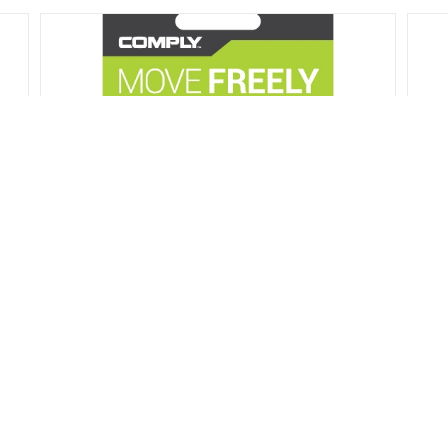
Comply Sport Plus Sx-500 memóriahab
Com
fülilleszték M
fül
Részletek