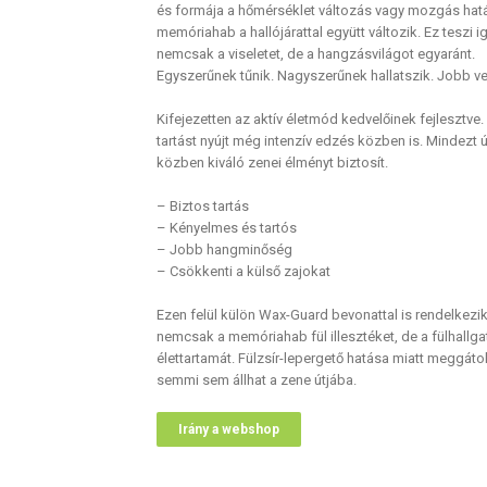
és formája a hőmérséklet változás vagy mozgás hatá
memóriahab a hallójárattal együtt változik. Ez teszi
nemcsak a viseletet, de a hangzásvilágot egyaránt.
Egyszerűnek tűnik. Nagyszerűnek hallatszik. Jobb ve
Kifejezetten az aktív életmód kedvelőinek fejlesztve.
tartást nyújt még intenzív edzés közben is. Mindezt 
közben kiváló zenei élményt biztosít.
– Biztos tartás
– Kényelmes és tartós
– Jobb hangminőség
– Csökkenti a külső zajokat
Ezen felül külön Wax-Guard bevonattal is rendelkezi
nemcsak a memóriahab fül illesztéket, de a fülhallgat
élettartamát. Fülzsír-lepergető hatása miatt meggáto
semmi sem állhat a zene útjába.
Irány a webshop