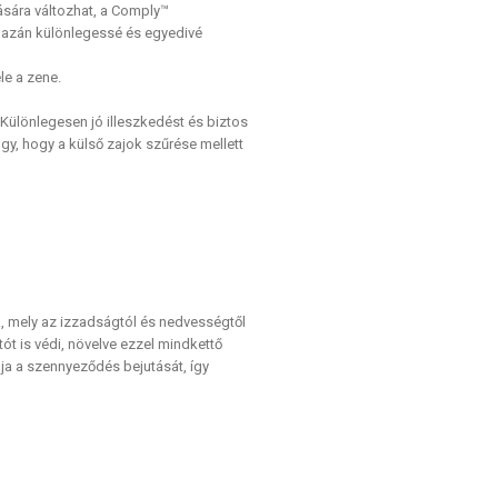
sára változhat, a Comply™
 igazán különlegessé és egyedivé
le a zene.
 Különlegesen jó illeszkedést és biztos
úgy, hogy a külső zajok szűrése mellett
k, mely az izzadságtól és nedvességtől
ót is védi, növelve ezzel mindkettő
lja a szennyeződés bejutását, így