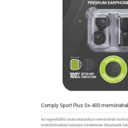
Comply Sport Plus Sx-400 memóriahab 
Az egyedülálló viszkoelasztikus memóriahab techn
testhőmérséklet hatására tökéletesen illeszkedik bá