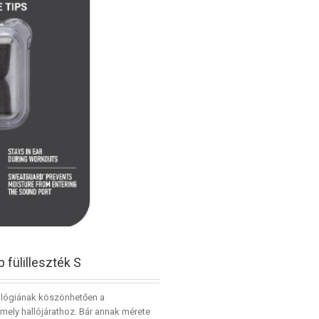
fülilleszték S
ológiának köszönhetően a
rmely hallójárathoz. Bár annak mérete