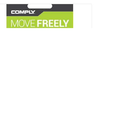
ply Sport Plus Sx-200 memóriahab
illeszték S
Részletek