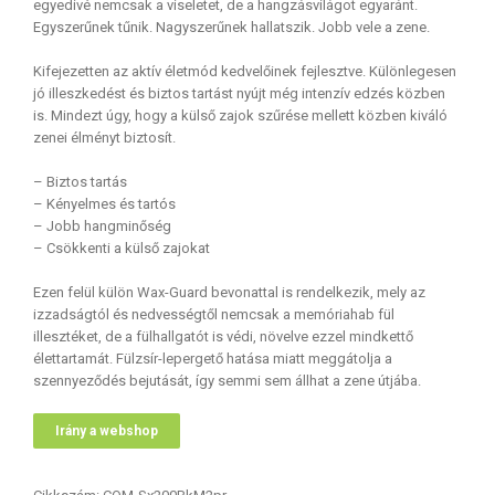
egyedivé nemcsak a viseletet, de a hangzásvilágot egyaránt.
Egyszerűnek tűnik. Nagyszerűnek hallatszik. Jobb vele a zene.
Kifejezetten az aktív életmód kedvelőinek fejlesztve. Különlegesen
jó illeszkedést és biztos tartást nyújt még intenzív edzés közben
is. Mindezt úgy, hogy a külső zajok szűrése mellett közben kiváló
zenei élményt biztosít.
– Biztos tartás
– Kényelmes és tartós
– Jobb hangminőség
– Csökkenti a külső zajokat
Ezen felül külön Wax-Guard bevonattal is rendelkezik, mely az
izzadságtól és nedvességtől nemcsak a memóriahab fül
illesztéket, de a fülhallgatót is védi, növelve ezzel mindkettő
élettartamát. Fülzsír-lepergető hatása miatt meggátolja a
szennyeződés bejutását, így semmi sem állhat a zene útjába.
Irány a webshop