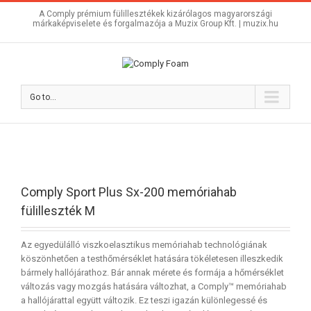
A Comply prémium fülillesztékek kizárólagos magyarországi
márkaképviselete és forgalmazója a Muzix Group Kft. |
muzix.hu
Go to...
Comply Sport Plus Sx-200 memóriahab
fülilleszték M
Az egyedülálló viszkoelasztikus memóriahab technológiának
köszönhetően a testhőmérséklet hatására tökéletesen illeszkedik
bármely hallójárathoz. Bár annak mérete és formája a hőmérséklet
változás vagy mozgás hatására változhat, a Comply™ memóriahab
a hallójárattal együtt változik. Ez teszi igazán különlegessé és