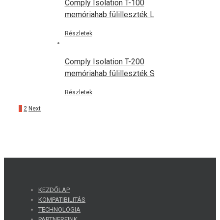
Comply Isolation T-100
memóriahab fülilleszték L
Részletek
Comply Isolation T-200
memóriahab fülilleszték S
Részletek
1
2
Next
KEZDŐLAP
KOMPATIBILITÁS
TECHNOLÓGIA
PARTNEREINK