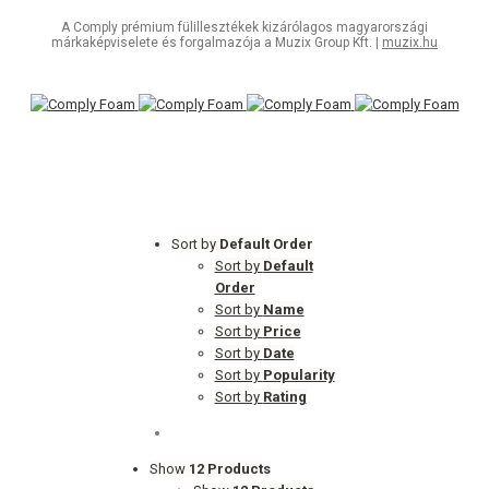
A Comply prémium fülillesztékek kizárólagos magyarországi
márkaképviselete és forgalmazója a Muzix Group Kft. |
muzix.hu
Sort by
Default Order
Sort by
Default
Order
Sort by
Name
Sort by
Price
Sort by
Date
Sort by
Popularity
Sort by
Rating
Show
12 Products