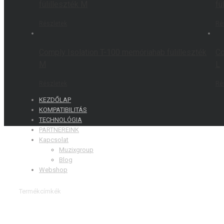
fülilleszték M
fü
Részletek
Ré
Comply Isolation T-100 memóriahab fülilleszték
Co
M
L
Részletek
Ré
KEZDŐLAP
KOMPATIBILITÁS
TECHNOLÓGIA
PARTNEREINK
Kapcsolat
Muzixgroup
Blog
Webshop
Termékcímkék