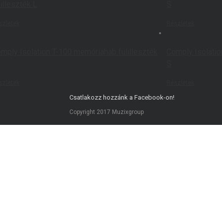
lilleszték L
S
szletek
Részletek
mply Isolation T-100 memóriahab fülilleszték
Comply Isolatio
S
szletek
Részletek
Csatlakozz hozzánk a Facebook-on!
Copyright 2017 Muzixgroup