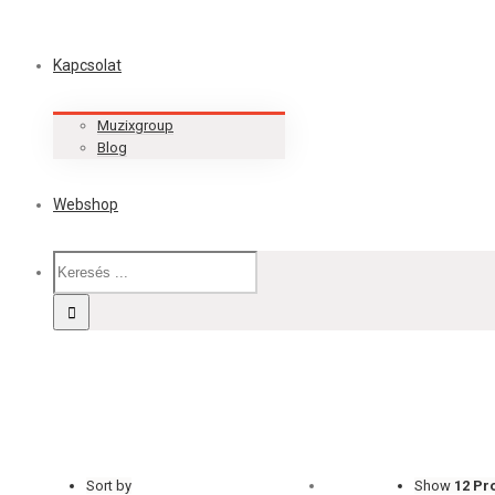
Kapcsolat
Muzixgroup
Blog
Webshop
Sort by
Show
12 Pr