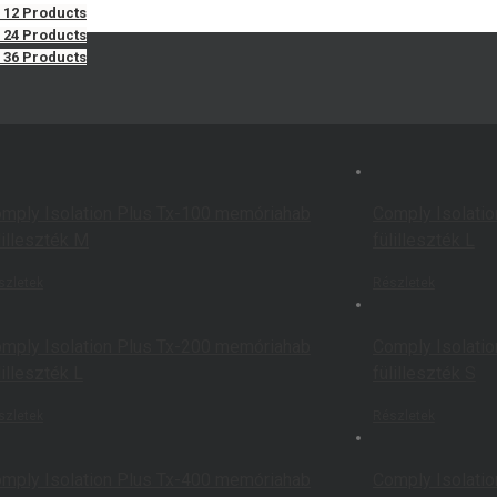
w
12 Products
w
24 Products
w
36 Products
mply Isolation Plus Tx-100 memóriahab
Comply Isolati
lilleszték M
fülilleszték L
szletek
Részletek
mply Isolation Plus Tx-200 memóriahab
Comply Isolati
lilleszték L
fülilleszték S
szletek
Részletek
mply Isolation Plus Tx-400 memóriahab
Comply Isolatio