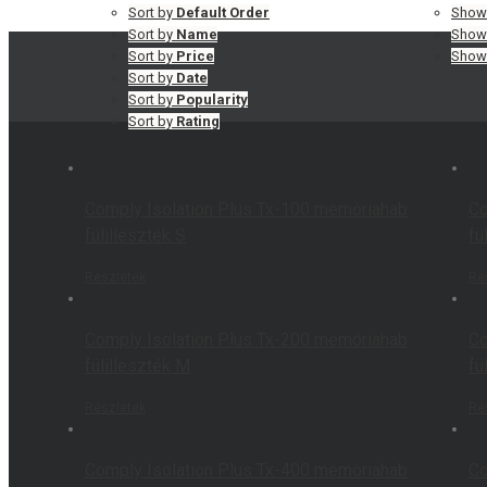
Sort by
Default Order
Sho
Sort by
Name
Sho
Sort by
Price
Sho
Sort by
Date
Sort by
Popularity
Sort by
Rating
Comply Isolation Plus Tx-100 memóriahab
Co
fülilleszték S
fü
Részletek
Ré
Comply Isolation Plus Tx-200 memóriahab
Co
fülilleszték M
fü
Részletek
Ré
Comply Isolation Plus Tx-400 memóriahab
Co