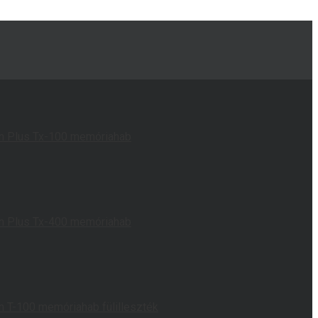
on Plus Tx-100 memóriahab
on Plus Tx-400 memóriahab
n T-100 memóriahab fülilleszték