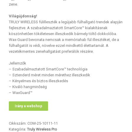
zene.
Világújdonság!
TRULY WIRELESS fülilleszték a legújabb fülhallgató trendek alapján
fejlesztve. A szabadalmaztatott SmartCore™ kialakításnak
köszönhetően tökéletesen illeszkedik bármely töltő dokkolóba.
Wax-Guard bevonata nemcsak a memóriahab fül illesztéket, de a
fülhallgatót is védi, növelve ezzel mindkettő élettartamát. A
vezetékmentes zenehallgatást preferálók részére.
Jellemzők
– Szabadalmaztatott SmartCore™ technológia
– Sztenderd méret minden mérethez illeszkedik
– Kényelmes és biztos illeszkedés
– Kiváló hangminőség
– WaxGuard™
Irány a webshop
Cikkszám:
COM-25-10111-11
Kategória:
Truly Wireless Pro