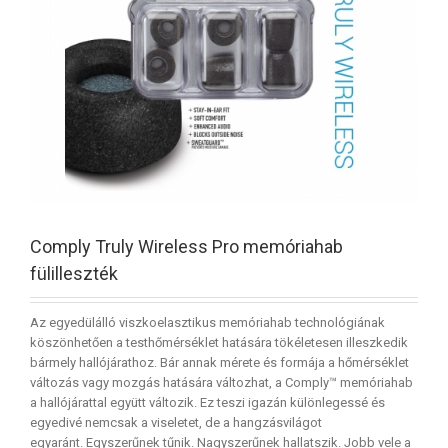
Comply Truly Wireless Pro memóriahab
fülilleszték
Az egyedülálló viszkoelasztikus memóriahab technológiának
köszönhetően a testhőmérséklet hatására tökéletesen illeszkedik
bármely hallójárathoz. Bár annak mérete és formája a hőmérséklet
változás vagy mozgás hatására változhat, a Comply™ memóriahab
a hallójárattal együtt változik. Ez teszi igazán különlegessé és
egyedivé nemcsak a viseletet, de a hangzásvilágot
egyaránt. Egyszerűnek tűnik. Nagyszerűnek hallatszik. Jobb vele a