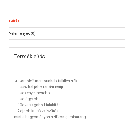
Leírás
Vélemények (0)
Termékleírás
A Comply™ memóriahab füllilleszték
– 100%-kal jobb tartást nyújt
– 30x kényelmesebb
– 30x lágyabb
– 10x vastagabb kialakítás
– 2x jobb külső zajszűrés
mint a hagyományos szilikon gumiharang