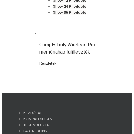
Show
12 Products
Show
24 Products
Show
36 Products
Comply Truly Wireless Pro
memóriahab fülilleszték
Részletek
KEZDŐLAP
KOMPATIBILITÁS
TECHNOLÓGIA
PARTNEREINK