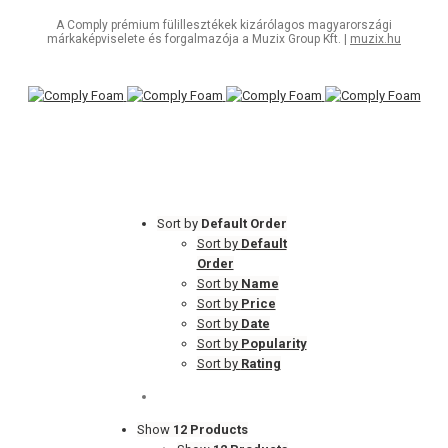
A Comply prémium fülillesztékek kizárólagos magyarországi
márkaképviselete és forgalmazója a Muzix Group Kft. |
muzix.hu
Sort by
Default Order
Sort by
Default
Order
Sort by
Name
Sort by
Price
Sort by
Date
Sort by
Popularity
Sort by
Rating
Show
12 Products