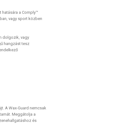
et hatására a Comply™
dában, vagy sport közben
n dolgozik, vagy
gű hangzást tesz
rendelkező
újt. A Wax-Guard nemcsak
artamát. Meggátolja a
 zenehallgatáshoz és