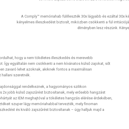
A Comply™ memóriahab fülilleszték 30x lágyabb és ezáltal 30x ké
kényelmes illeszkedést biztosít, miközben csökkenti a fül irritációj
élményben lesz részünk. Kénye
rdulhat, hogy a nem tökéletes illeszkedés és merevebb
t. Így egyáltalán nem csökkenti a nem kívánatos külső zajokat, sőt
ösen zavaró lehet azoknak, akiknek fontos a maximálisan
hallani szeretnék.
ulajdonsággal rendelkeznek, a hagyományos szilikon
 2x jobb külső zajszűrést biztosítanak, mely erősebb hangzást
hártyát az IEM meghajtóval a tökéletes hangzás elérése érdekében,
sztékeit szuper lágy memóriahabbal tervezték, mely finoman
leszkedést és kiváló zajszűrést biztosítanak – úgy halljuk majd a