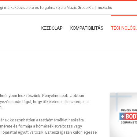
i márkaképviselete és forgalmazója a Muzix Group Kft. |
muzix.hu
KEZDŐLAP
KOMPATIBILITÁS
TECHNOLÓGI
 élményben lesz részünk. Kényelmesebb. Jobban
yezés során tágul, hogy tökéletesen illeszkedjen a
út.
iának köszönhetően a testhőmérséklet hatására
k mérete és formája a hőmérsékletváltozás vagy
járattal együtt változik. Ez teszi igazán különlegessé