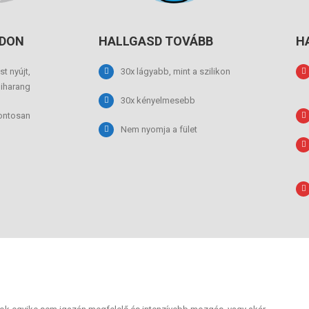
DON
HALLGASD TOVÁBB
H
t nyújt,
30x lágyabb, mint a szilikon
miharang
30x kényelmesebb
ontosan
Nem nyomja a fület