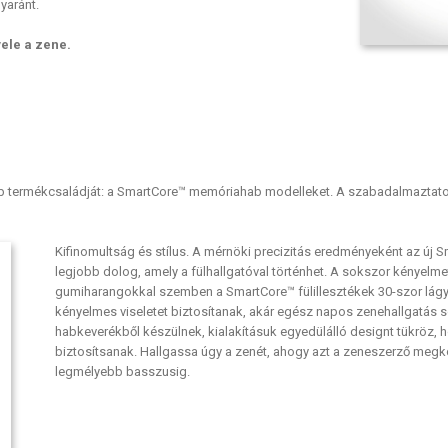
yaránt.
ele a zene.
b termékcsaládját: a SmartCore™ memóriahab modelleket. A szabadalmaztatott
Kifinomultság és stílus. A mérnöki precizitás eredményeként az új 
legjobb dolog, amely a fülhallgatóval történhet. A sokszor kényelm
gumiharangokkal szemben a SmartCore™ fülillesztékek 30-szor lágyabb
kényelmes viseletet biztosítanak, akár egész napos zenehallgatás so
habkeverékből készülnek, kialakításuk egyedülálló designt tükröz,
biztosítsanak. Hallgassa úgy a zenét, ahogy azt a zeneszerző me
legmélyebb basszusig.