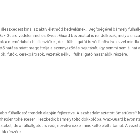
 illeszkedést kínál az aktív életmód kedvelőinek. Segítségével bármely fülhall
 Wax-Guard védelemmel és Sweat-Guard bevonattal is rendelkezik, mely az izz
 a memóriahab fül illesztéket, de a fülhallgatót is védi, növelve ezzel mindket
ető hatása miatt meggátolja a szennyeződés bejutását, így semmi sem állhat a 
lók, futók, kerékpárosok, vezeték nélküli fülhallgató használók részére.
jabb fülhallgató trendek alapján fejlesztve. A szabadalmaztatott SmartCore™ k
hetően tökéletesen illeszkedik bármely töltő dokkolóba. Wax-Guard bevon
esztéket, de a fülhallgatót is védi, növelve ezzel mindkettő élettartamát. A vez
álók részére.