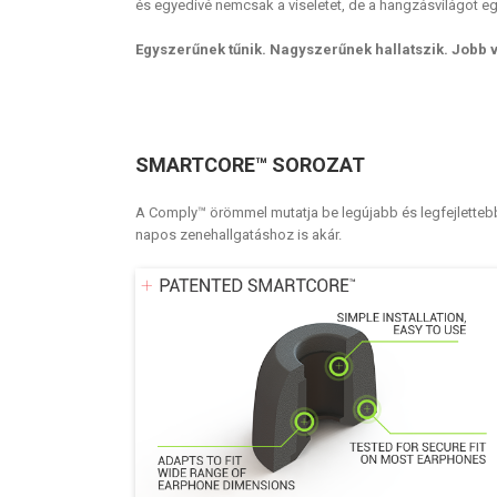
és egyedivé nemcsak a viseletet, de a hangzásvilágot eg
Egyszerűnek tűnik. Nagyszerűnek hallatszik. Jobb v
SMARTCORE™ SOROZAT
A Comply™ örömmel mutatja be legújabb és legfejletteb
napos zenehallgatáshoz is akár.