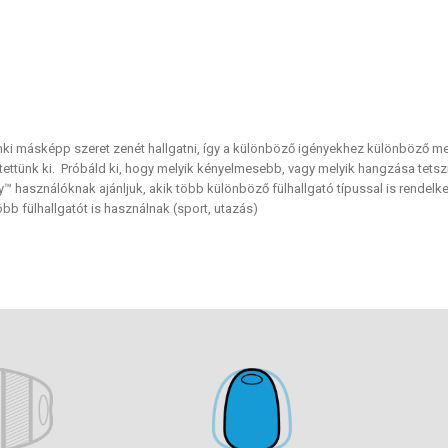
ki másképp szeret zenét hallgatni, így a különböző igényekhez különböző me
ztettünk ki. Próbáld ki, hogy melyik kényelmesebb, vagy melyik hangzása tets
™ használóknak ajánljuk, akik több különböző fülhallgató típussal is rende
öbb fülhallgatót is használnak (sport, utazás)