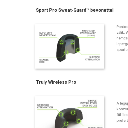
Sport Pro Sweat-Guard™ bevonattal
Pontos
válik.
nemcsak
leperg
sporto
Truly Wireless Pro
A legú
köszön
fül ill
prefer