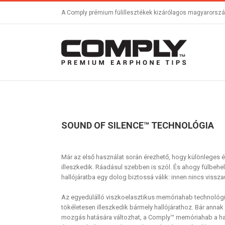
A Comply prémium fülillesztékek kizárólagos magyarország
SOUND OF SILENCE™ TECHNOLÓGIA
Már az első használat során érezhető, hogy különleges
illeszkedik. Ráadásul szebben is szól. És ahogy fülbehel
hallójáratba egy dolog biztossá válik: innen nincs vissza
Az egyedülálló viszkoelasztikus memóriahab technológ
tökéletesen illeszkedik bármely hallójárathoz. Bár anna
mozgás hatására változhat, a Comply™ memóriahab a halló