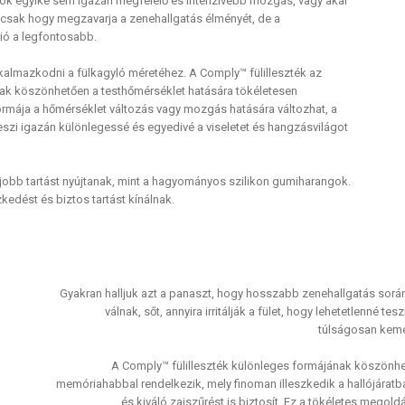
gok egyike sem igazán megfelelő és intenzívebb mozgás, vagy akár
mcsak hogy megzavarja a zenehallgatás élményét, de a
ió a legfontosabb.
lmazkodni a fülkagyló méretéhez. A Comply™ fülilleszték az
ak köszönhetően a testhőmérséklet hatására tökéletesen
formája a hőmérséklet változás vagy mozgás hatására változhat, a
teszi igazán különlegessé és egyedivé a viseletet és hangzásvilágot
obb tartást nyújtanak, mint a hagyományos szilikon gumiharangok.
kedést és biztos tartást kínálnak.
Gyakran halljuk azt a panaszt, hogy hosszabb zenehallgatás sor
válnak, sőt, annyira irritálják a fület, hogy lehetetlenné t
túlságosan kemé
A Comply™ fülilleszték különleges formájának köszönhe
memóriahabbal rendelkezik, mely finoman illeszkedik a hallójáratba
és kiváló zajszűrést is biztosít. Ez a tökéletes meg