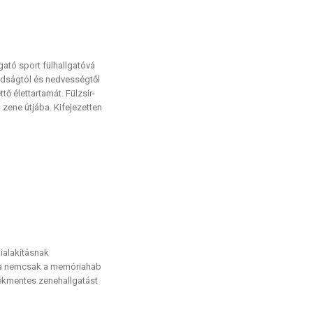
gató sport fülhallgatóvá
adságtól és nedvességtől
tő élettartamát. Fülzsír-
zene útjába. Kifejezetten
ialakításnak
ata nemcsak a memóriahab
etékmentes zenehallgatást