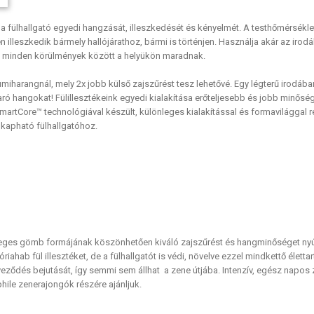
 a fülhallgató egyedi hangzását, illeszkedését és kényelmét. A testhőmérsékl
en illeszkedik bármely hallójárathoz, bármi is történjen. Használja akár az iro
ek minden körülmények között a helyükön maradnak.
miharangnál, mely 2x jobb külső zajszűrést tesz lehetővé. Egy légterű irodába
ó hangokat! Fülillesztékeink egyedi kialakítása erőteljesebb és jobb minősé
artCore™ technológiával készült, különleges kialakítással és formavilággal 
 kapható fülhallgatóhoz.
eges gömb formájának köszönhetően kiváló zajszűrést és hangminőséget ny
iahab fül illesztéket, de a fülhallgatót is védi, növelve ezzel mindkettő élett
eződés bejutását, így semmi sem állhat a zene útjába. Intenzív, egész napos
hile zenerajongók részére ajánljuk.