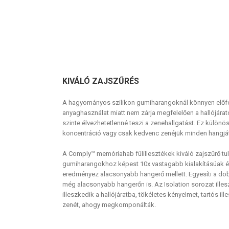
KIVÁLÓ ZAJSZŰRÉS
A hagyományos szilikon gumiharangoknál könnyen előfo
anyaghasználat miatt nem zárja megfelelően a hallójárato
szinte élvezhetetlenné teszi a zenehallgatást. Ez külön
koncentráció vagy csak kedvenc zenéjük minden hangját 
A Comply™ memóriahab fülillesztékek kiváló zajszűrő t
gumiharangokhoz képest 10x vastagabb kialakításúak és
eredményez alacsonyabb hangerő mellett. Egyesíti a dob
még alacsonyabb hangerőn is. Az Isolation sorozat ille
illeszkedik a hallójáratba, tökéletes kényelmet, tartós il
zenét, ahogy megkomponálták.