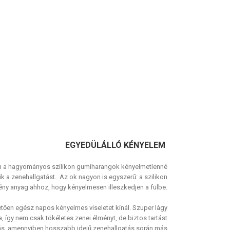
EGYEDÜLÁLLÓ KÉNYELEM
án a hagyományos szilikon gumiharangok kényelmetlenné
eszik a zenehallgatást. Az ok nagyon is egyszerű: a szilikon
ny anyag ahhoz, hogy kényelmesen illeszkedjen a fülbe.
tően egész napos kényelmes viseletet kínál. Szuper lágy
, így nem csak tökéletes zenei élményt, de biztos tartást
oldás, amennyiben hosszabb idejű zenehallgatás során más