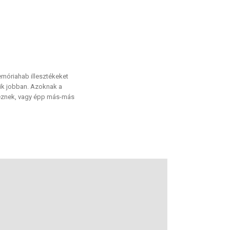
móriahab illesztékeket
zik jobban. Azoknak a
lkeznek, vagy épp más-más