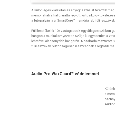
A különleges kialakítás és anyaghasználat teremtik meg
memóriahab a hallójárattal együtt változik, így tökéletes
a futópályán, a új SmartCore™ memóriahab fülilleszték
Fülillesztékeink 10x vastagabbak egy átlagos szilikon gu
hangos a munkakörnyezete? Szűrje ki egyszerűen a zavar
lehetővé, alacsonyabb hangerőn. A szabadalmaztatott Sm
fülillesztékek biztonságosan illeszkednek a legtöbb ma
Audio Pro WaxGuard™ védelemmel
Különl
a memór
szenny
Audiop