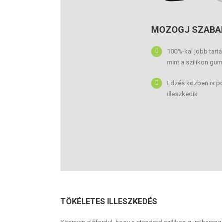
MOZOGJ SZABA
100%-kal jobb tartás
mint a szilikon gu
Edzés közben is p
illeszkedik
TÖKÉLETES ILLESZKEDÉS