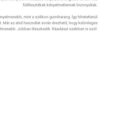
fülillesztékek kényelmetlennek bizonyultak.
nyelmesebb, mint a szilikon gumiharang. Így hihetetlenül
át. Már az első használat során érezhető, hogy különleges
lmesebb. Jobban illeszkedik. Ráadásul szebben is szól.