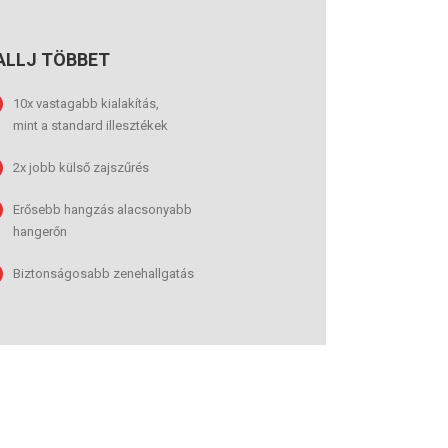
ALLJ TÖBBET
10x vastagabb kialakítás,
mint a standard illesztékek
2x jobb külső zajszűrés
Erősebb hangzás alacsonyabb
hangerőn
Biztonságosabb zenehallgatás