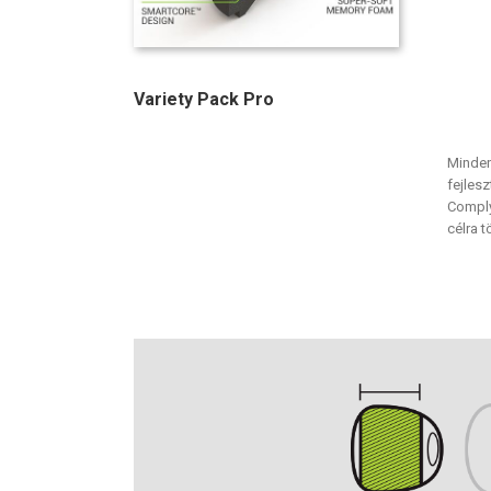
Variety Pack Pro
Minden
fejles
Comply
célra t