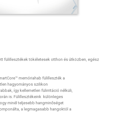
 fülillesztékek tökéletesek otthon és útközben, egész
SmartCore™ memóriahab fülilleszték a
etlen hagyományos szilikon
ak, így kellemetlen fülirritáció nélküli,
rán is. Fülillesztékeink különleges
 hogy minél teljesebb hangminőséget
gkomponálta, a legmagasabb hangoktól a