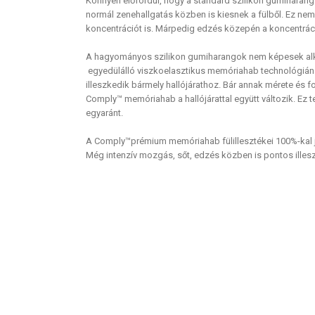
Könnyen előfordul, hogy a standard szilikon gumiharan
normál zenehallgatás közben is kiesnek a fülből. Ez ne
koncentrációt is. Márpedig edzés közepén a koncentrác
A hagyományos szilikon gumiharangok nem képesek alka
egyedülálló viszkoelasztikus memóriahab technológián
illeszkedik bármely hallójárathoz. Bár annak mérete és 
Comply™ memóriahab a hallójárattal együtt változik. Ez 
egyaránt.
A Comply™prémium memóriahab fülillesztékei 100%-kal j
Még intenzív mozgás, sőt, edzés közben is pontos illesz