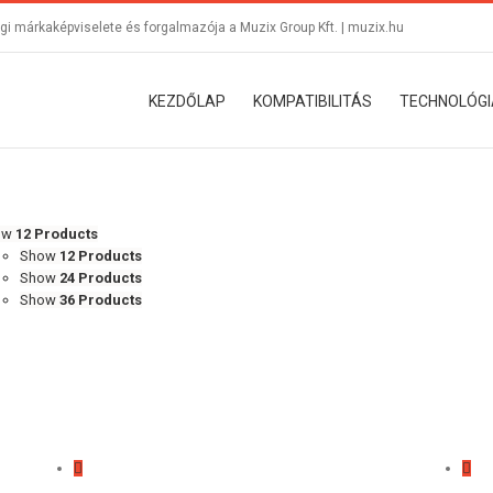
i márkaképviselete és forgalmazója a Muzix Group Kft. |
muzix.hu
KEZDŐLAP
KOMPATIBILITÁS
TECHNOLÓGI
ow
12 Products
Show
12 Products
Show
24 Products
Show
36 Products