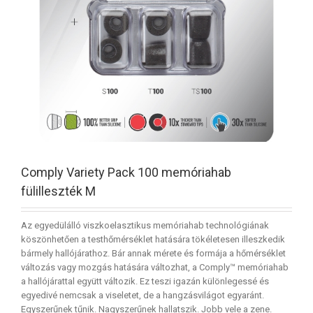
Comply Variety Pack 100 memóriahab
fülilleszték M
Az egyedülálló viszkoelasztikus memóriahab technológiának
köszönhetően a testhőmérséklet hatására tökéletesen illeszkedik
bármely hallójárathoz. Bár annak mérete és formája a hőmérséklet
változás vagy mozgás hatására változhat, a Comply™ memóriahab
a hallójárattal együtt változik. Ez teszi igazán különlegessé és
egyedivé nemcsak a viseletet, de a hangzásvilágot egyaránt.
Egyszerűnek tűnik. Nagyszerűnek hallatszik. Jobb vele a zene.