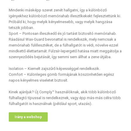
Mindenki másképp szeret zenét hallgatni, így a különböző
igényekhez különböző memóriahab illesztlkekekt fejlesztettünk ki.
Próbáld ki, hogy melyik kényelmesebb, vagy melyik hangzása
tetszik jobban.
Sport – Pontosan illeszkedő és jó tartást biztosító memóriahab.
Ráadásul Wax-Guard bevonattal is rendelkezik, mely nemcsak a
memóriahab fülillesztéket, de a fülhallgatót is védi, növelve ezzel
mindkettő élettartamát. Fülzsír-lepergető hatása miatt meggátolja a
szennyeződés bejutását, így semmi sem állhat a zene útjába.
Isolation – Kiemelt zajszűrő képességgel rendelkezik.
Comfort – Különleges gömb formájának köszönhetően egész
napos kényelmes viseletet biztosít.
Kinek ajánljuk? Új Comply™ használóknak, akik több különböző
fülhallagtó típussal is rendelkeznek, vagy épp más-más célra több
fülhallgatót is használnak (például sport, utazás).
Irány a webshop