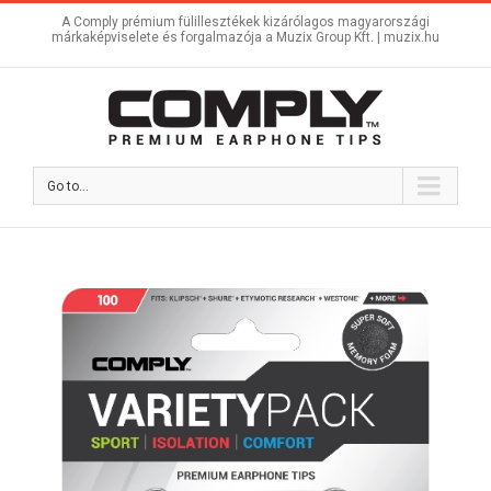
A Comply prémium fülillesztékek kizárólagos magyarországi
márkaképviselete és forgalmazója a Muzix Group Kft. |
muzix.hu
Go to...