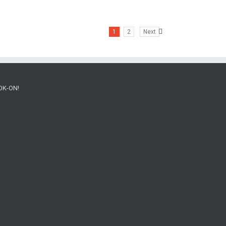
1
2
Next
OK-ON!