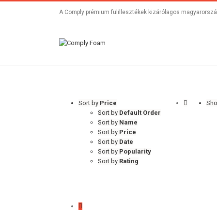
A Comply prémium fülillesztékek kizárólagos magyarország
Sort by
Price
Sh
Sort by
Default Order
Sort by
Name
Sort by
Price
Sort by
Date
Sort by
Popularity
Sort by
Rating