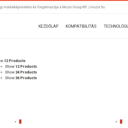
i márkaképviselete és forgalmazója a Muzix Group Kft. |
muzix.hu
KEZDŐLAP
KOMPATIBILITÁS
TECHNOLÓGI
ow
12 Products
Show
12 Products
Show
24 Products
Show
36 Products