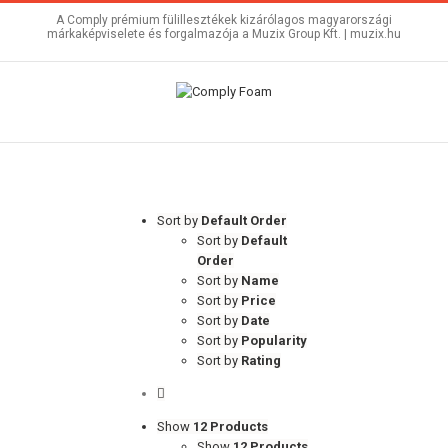
A Comply prémium fülillesztékek kizárólagos magyarországi
márkaképviselete és forgalmazója a Muzix Group Kft. |
muzix.hu
Sort by
Default Order
Sort by
Default
Order
Sort by
Name
Sort by
Price
Sort by
Date
Sort by
Popularity
Sort by
Rating
Show
12 Products
Show
12 Products