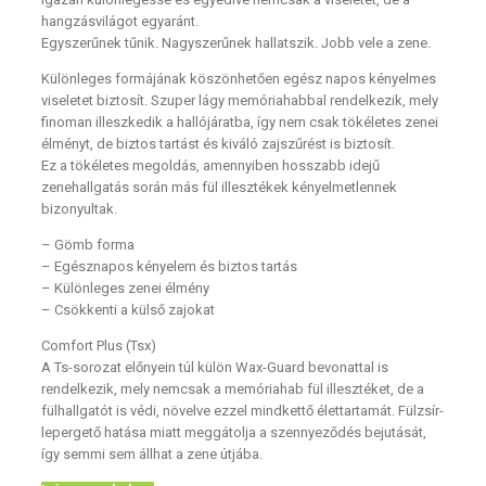
hangzásvilágot egyaránt.
Egyszerűnek tűnik. Nagyszerűnek hallatszik. Jobb vele a zene.
Különleges formájának köszönhetően egész napos kényelmes
viseletet biztosít. Szuper lágy memóriahabbal rendelkezik, mely
finoman illeszkedik a hallójáratba, így nem csak tökéletes zenei
élményt, de biztos tartást és kiváló zajszűrést is biztosít.
Ez a tökéletes megoldás, amennyiben hosszabb idejű
zenehallgatás során más fül illesztékek kényelmetlennek
bizonyultak.
– Gömb forma
– Egésznapos kényelem és biztos tartás
– Különleges zenei élmény
– Csökkenti a külső zajokat
Comfort Plus (Tsx)
A Ts-sorozat előnyein túl külön Wax-Guard bevonattal is
rendelkezik, mely nemcsak a memóriahab fül illesztéket, de a
fülhallgatót is védi, növelve ezzel mindkettő élettartamát. Fülzsír-
lepergető hatása miatt meggátolja a szennyeződés bejutását,
így semmi sem állhat a zene útjába.