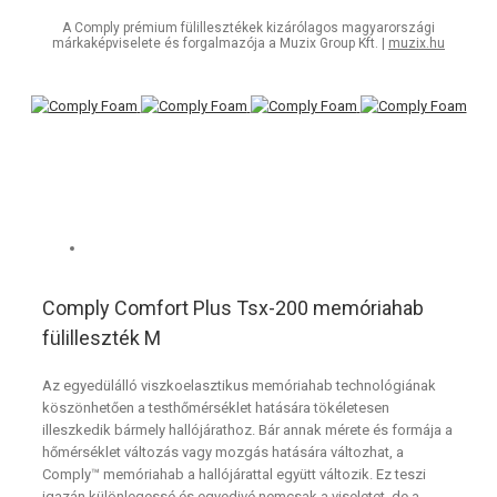
A Comply prémium fülillesztékek kizárólagos magyarországi
márkaképviselete és forgalmazója a Muzix Group Kft. |
muzix.hu
Comply Comfort Plus Tsx-200 memóriahab
fülilleszték M
Az egyedülálló viszkoelasztikus memóriahab technológiának
köszönhetően a testhőmérséklet hatására tökéletesen
illeszkedik bármely hallójárathoz. Bár annak mérete és formája a
hőmérséklet változás vagy mozgás hatására változhat, a
Comply™ memóriahab a hallójárattal együtt változik. Ez teszi
igazán különlegessé és egyedivé nemcsak a viseletet, de a