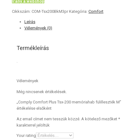
Irány a webshop
Cikkszám:
COM-Tsx200BkM3pr
Kategória:
Comfort
Leírás
Vélemények (0)
Termékleírás
.
Vélemények
Még nincsenek értékelések.
„Comply Comfort Plus Tsx-200 memóriahab fülilleszték M”
értékelése elsőként
Az email címet nem tesszük közzé.
A kötelező mezőket
*
karakterrel jelöltük
Your rating