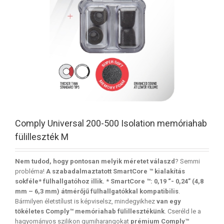
Comply Universal 200-500 Isolation memóriahab
fülilleszték M
Nem tudod, hogy pontosan melyik méretet válaszd
? Semmi
probléma!
A szabadalmaztatott SmartCore ™ kialakítás
sokféle* fülhallgatóhoz illik. * SmartCore ™: 0,19 “- 0,24” (4,8
mm – 6,3 mm) átmérőjű fülhallgatókkal kompatibilis
.
Bármilyen életstílust is képviselsz, mindegyikhez
van egy
tökéletes Comply™ memóriahab fülillesztékünk
. Cseréld le a
hagyományos szilikon gumiharangokat
prémium Comply™