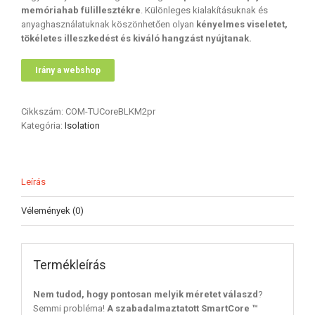
memóriahab fülillesztékre
. Különleges kialakításuknak és
anyaghasználatuknak köszönhetően olyan
kényelmes viseletet,
tökéletes illeszkedést és kiváló hangzást nyújtanak.
Irány a webshop
Cikkszám:
COM-TUCoreBLKM2pr
Kategória:
Isolation
Leírás
Vélemények (0)
Termékleírás
Nem tudod, hogy pontosan melyik méretet válaszd
?
Semmi probléma!
A szabadalmaztatott SmartCore ™