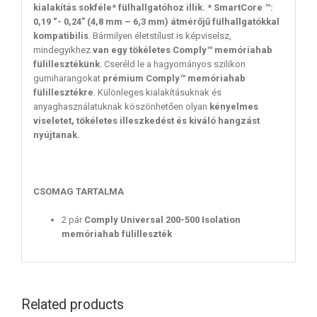
kialakítás sokféle* fülhallgatóhoz illik. * SmartCore ™:
0,19 “- 0,24” (4,8 mm – 6,3 mm) átmérőjű fülhallgatókkal
kompatibilis
. Bármilyen életstílust is képviselsz,
mindegyikhez
van egy tökéletes Comply™ memóriahab
fülillesztékünk
. Cseréld le a hagyományos szilikon
gumiharangokat
prémium Comply™ memóriahab
fülillesztékre
. Különleges kialakításuknak és
anyaghasználatuknak köszönhetően olyan
kényelmes
viseletet, tökéletes illeszkedést és kiváló hangzást
nyújtanak.
CSOMAG TARTALMA
2 pár
Comply Universal 200-500 Isolation
memóriahab fülilleszték
Related products