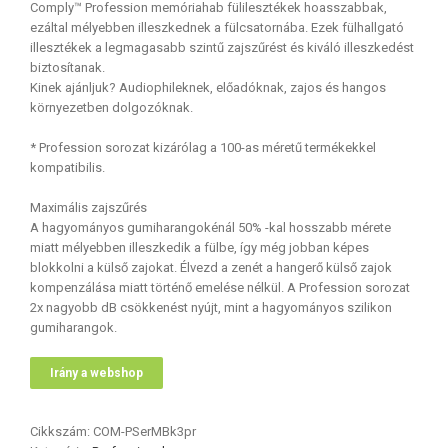
Comply™ Profession memóriahab fülilesztékek hoasszabbak,
ezáltal mélyebben illeszkednek a fülcsatornába. Ezek fülhallgató
illesztékek a legmagasabb szintű zajszűrést és kiváló illeszkedést
biztosítanak.
Kinek ajánljuk? Audiophileknek, előadóknak, zajos és hangos
környezetben dolgozóknak.
* Profession sorozat kizárólag a 100-as méretű termékekkel
kompatibilis.
Maximális zajszűrés
A hagyományos gumiharangokénál 50% -kal hosszabb mérete
miatt mélyebben illeszkedik a fülbe, így még jobban képes
blokkolni a külső zajokat. Élvezd a zenét a hangerő külső zajok
kompenzálása miatt történő emelése nélkül. A Profession sorozat
2x nagyobb dB csökkenést nyújt, mint a hagyományos szilikon
gumiharangok.
Irány a webshop
Cikkszám:
COM-PSerMBk3pr