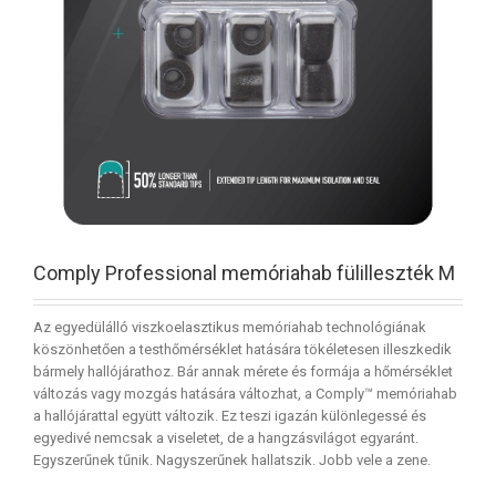
Comply Professional memóriahab fülilleszték M
Az egyedülálló viszkoelasztikus memóriahab technológiának
köszönhetően a testhőmérséklet hatására tökéletesen illeszkedik
bármely hallójárathoz. Bár annak mérete és formája a hőmérséklet
változás vagy mozgás hatására változhat, a Comply™ memóriahab
a hallójárattal együtt változik. Ez teszi igazán különlegessé és
egyedivé nemcsak a viseletet, de a hangzásvilágot egyaránt.
Egyszerűnek tűnik. Nagyszerűnek hallatszik. Jobb vele a zene.