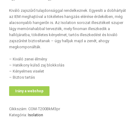
Kiváló zajszűrő tulajdonsággal rendelkeznek. Egyesíti a dobhártyát
az IEM meghajtóval a tökéletes hangzás elérése érdekében, még
alacsonyabb hangerőn is. Az Isolation sorozat illesztékeit szuper
lágy memóriahabbal tervezték, mely finoman illeszkedik a
hallójáratba, tökéletes kényelmet, tartós illeszkedést és kiváló
zajszűrést biztosítanak – úgy halljuk majd a zenét, ahogy
megkomponálták.
– Kiváló zenei élmény
– Hatékony külső zaj blokkolás
– Kényelmes viselet
– Biztos tartás
Irány a webshop
Cikkszám:
COM-T200BkM3pr
Kategória:
Isolation