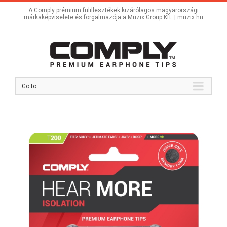
A Comply prémium fülillesztékek kizárólagos magyarországi
márkaképviselete és forgalmazója a Muzix Group Kft. |
muzix.hu
Go to...