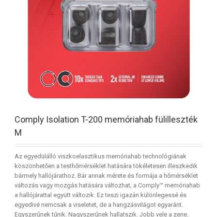
Comply Isolation T-200 memóriahab fülilleszték
M
Az egyedülálló viszkoelasztikus memóriahab technológiának
köszönhetően a testhőmérséklet hatására tökéletesen illeszkedik
bármely hallójárathoz. Bár annak mérete és formája a hőmérséklet
változás vagy mozgás hatására változhat, a Comply™ memóriahab
a hallójárattal együtt változik. Ez teszi igazán különlegessé és
egyedivé nemcsak a viseletet, de a hangzásvilágot egyaránt.
Egyszerűnek tűnik. Nagyszerűnek hallatszik. Jobb vele a zene.