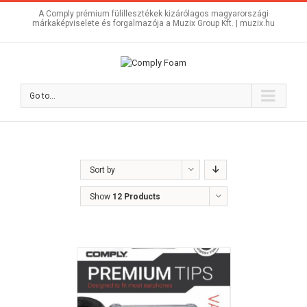
A Comply prémium fülillesztékek kizárólagos magyarországi
márkaképviselete és forgalmazója a Muzix Group Kft. |
muzix.hu
Go to...
Sort by
Show
12 Products