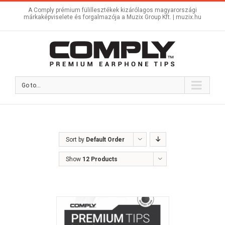
A Comply prémium fülillesztékek kizárólagos magyarországi
márkaképviselete és forgalmazója a Muzix Group Kft. |
muzix.hu
Go to...
Sort by
Default Order
Show
12 Products