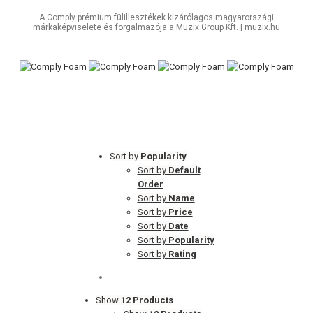
A Comply prémium fülillesztékek kizárólagos magyarországi
márkaképviselete és forgalmazója a Muzix Group Kft. |
muzix.hu
Sort by
Popularity
Sort by
Default
Order
Sort by
Name
Sort by
Price
Sort by
Date
Sort by
Popularity
Sort by
Rating
Show
12 Products