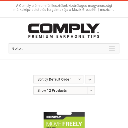
A Comply prémium fülillesztékek kizárólagos magyarországi
márkaképviselete és forgalmazója a Muzix Group Kft. |
muzix.hu
Go to...
Sort by
Default Order
Show
12 Products