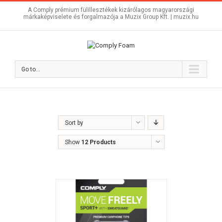
A Comply prémium fülillesztékek kizárólagos magyarországi
márkaképviselete és forgalmazója a Muzix Group Kft. |
muzix.hu
Go to...
Sort by
Show
12 Products